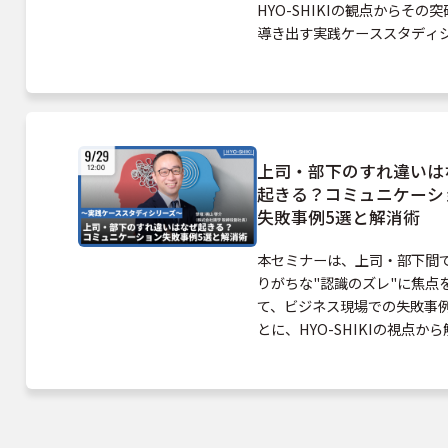
HYO-SHIKIの観点からその
導き出す実践ケーススタディ
ズです。 「部下がルールを守
い」「ルールを変更したら混
た」など、誰もが経験しうる
エーションに対し、「HYO-SH
正解」をその場でわかりやす
上司・部下のすれ違いは
していきます。 感情論に流さ
起きる？コミュニケーシ
事実とルールで職場の理不尽
失敗事例5選と解消術
越えるための実践的な思考法
された内容となっております
本セミナーは、上司・部下間
ぜひご参加ください！
りがちな"認識のズレ"に焦点
て、ビジネス現場での失敗事
とに、HYO-SHIKIの視点か
を紐解いていきます。 「何度
ても伝わらない」「任せたつ
のに思うように進まない」と
た、多くの現場で起こりがち
事例を題材に、ズレが起きる