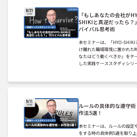
「もしあなたの会社がHY
SHIKIと真逆だったら？
バイバル思考術
本セミナーは、「HYO-SHIK
け離れた職場環境に置かれた
なたはどう動くべきか」をテ
した実践ケーススタディシリ
す。 「一個飛ばしの指示」「
スへの後出し批判」「マイル
乱立する職場」などなど、理不
つのシチュエーションを題材
山副社長がHYO-SHIKIの観
ルールの具体的な遵守術
「サバイバル思考術」を解説
作法5選！
す。 感情や愚痴に流されず、
ルールに基づいて動くための
本セミナーは、ルールの設定
が凝縮された内容となってお
をする時の具体例5選を取り上
ので、ぜひご参加ください！